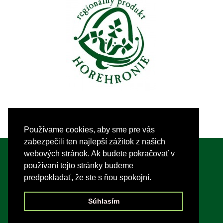
Používame cookies, aby sme pre vás
zabezpečili ten najlepší zážitok z našich
webových stránok. Ak budete pokračovať v
Tvorba webu:
WebGrow s.r.o.
| © 2020
Partnerstvo
používaní tejto stránky budeme
predpokladať, že ste s ňou spokojní.
MP-ČH - Miestna akčná skupina
Používame redakčný systém
WordPress
&
Divi
|
Súhlasím
Zobraziť:
Archív (starší web)