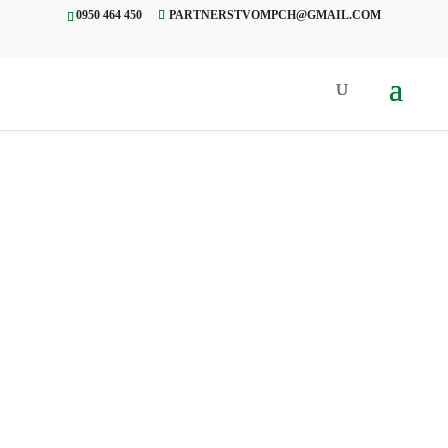
0950 464 450
PARTNERSTVOMPCH@GMAIL.COM
Úvod
»
O nás
»
Orgány
»
Výkonné
orgány
VÝKONNÉ
ORGÁNY