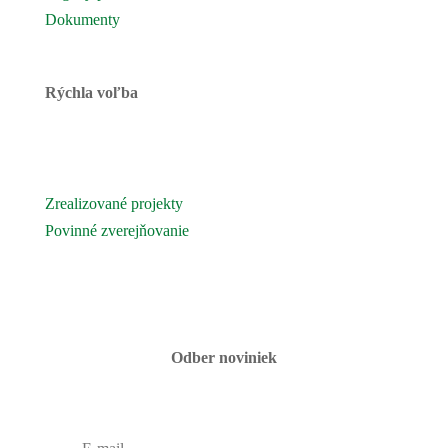
Dokumenty
Rýchla voľba
Novinky
Podujatia a akcie
Zrealizované projekty
Povinné zverejňovanie
Fotogaléria
Kontaktujte nás
Odber noviniek