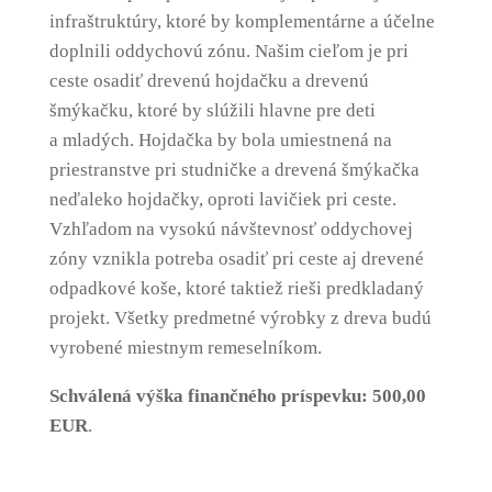
infraštruktúry, ktoré by komplementárne a účelne
doplnili oddychovú zónu. Našim cieľom je pri
ceste osadiť drevenú hojdačku a drevenú
šmýkačku, ktoré by slúžili hlavne pre deti
a mladých. Hojdačka by bola umiestnená na
priestranstve pri studničke a drevená šmýkačka
neďaleko hojdačky, oproti lavičiek pri ceste.
Vzhľadom na vysokú návštevnosť oddychovej
zóny vznikla potreba osadiť pri ceste aj drevené
odpadkové koše, ktoré taktiež rieši predkladaný
projekt. Všetky predmetné výrobky z dreva budú
vyrobené miestnym remeselníkom.
Schválená výška finančného príspevku: 500,00
EUR
.