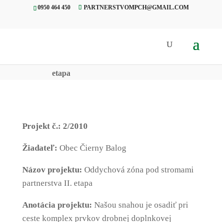
0950 464 450
PARTNERSTVOMPCH@GMAIL.COM
Úvod
»
Projekty
»
02. Oddychová
zóna pod stromami partnerstva II.
etapa
Projekt č.: 2/2010
Žiadateľ:
Obec Čierny Balog
Názov projektu:
Oddychová zóna pod stromami
partnerstva II. etapa
Anotácia projektu:
Našou snahou je osadiť pri
ceste komplex prvkov drobnej doplnkovej