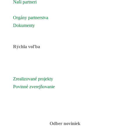
Naši partneri
Naše územie
Orgány partnerstva
Dokumenty
Rýchla voľba
Novinky
Podujatia a akcie
Zrealizované projekty
Povinné zverejňovanie
Fotogaléria
Kontaktujte nás
Odber noviniek