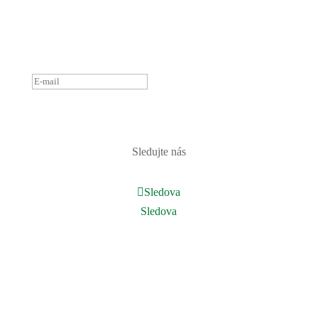
ĎAKUJEME ZA PRIHLÁSENIE
K ODBERU NOVINIEK.
OZVEME SA ČOSKORO :)
PRIHLÁSIŤ
Sledujte nás
Sledova
Sledova