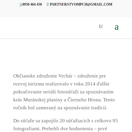
0950 464 450
PARTNERSTVOMPCH@GMAIL.COM
Úvod
»
Projekty
»
02 Vrchár –
Tradície na planine
Občianske združenie Vrchár – združenie pre
rozvoj turizmu realizovalo v roku 2014 ďalšie
pokračovanie seriáli fotosúťaží za spoznávaním
krás Muránskej planiny a Čierneho Hrona. Tento
ročník bol zameraný na spoznávanie tradícií.
Do súťaže sa zapojilo 20 súťažiacich s celkovo 95
fotografiami. Prebehli dve hodnotenia – prvé