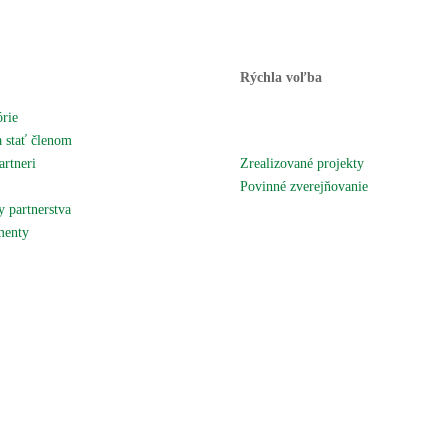
Rýchla voľba
órie
Novinky
 stať členom
Podujatia a akcie
artneri
Zrealizované projekty
územie
Povinné zverejňovanie
 partnerstva
Fotogaléria
enty
Kontaktujte nás