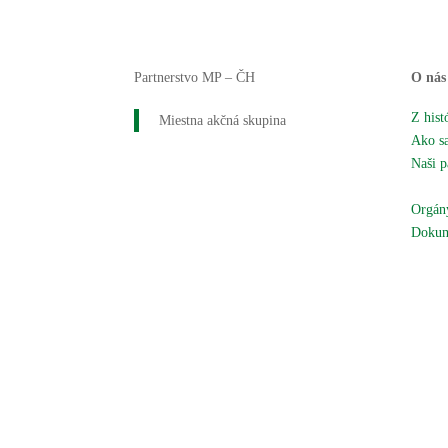
Partnerstvo MP – ČH
O nás
Z hist
Miestna akčná skupina
Ako sa
Naši p
Naše 
Orgány
Dokum