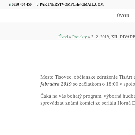
0950 464 450
PARTNERSTVOMPCH@GMAIL.COM
ÚVOD
Úvod
»
Projekty
»
2. 2. 2019, XII. DIVA
Mesto Tisovec, občianske združenie TisArt
februára 2019
so začiatkom o 18:00 v spolo
Čaká na vás bohatý program, výborná hudba,
sprevádzať známi komici zo seriálu Horná 