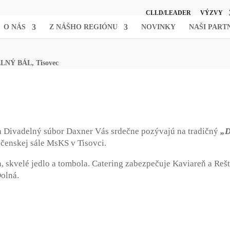
CLLD/LEADER
VÝZVY
O NÁS
Z NÁŠHO REGIÓNU
NOVINKY
NAŠI PART
DELNÝ BÁL, Tisovec
 a Divadelný súbor Daxner Vás srdečne pozývajú na tradičný
„D
čenskej sále MsKS v Tisovci.
 skvelé jedlo a tombola. Catering zabezpečuje Kaviareň a Reš
Dolná.