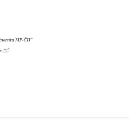
rtnerstva MP-ČH"
jov EÚ