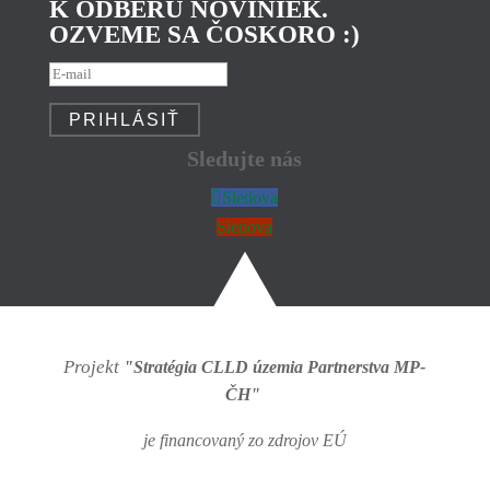
K ODBERU NOVINIEK.
OZVEME SA ČOSKORO :)
PRIHLÁSIŤ
Sledujte nás
Sledova
Sledova
Projekt
"Stratégia CLLD územia Partnerstva MP-
ČH"
je financovaný zo zdrojov EÚ