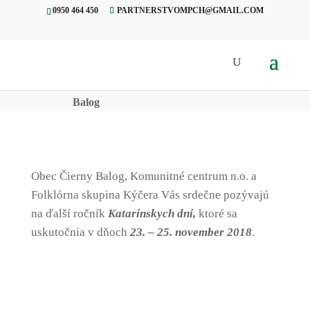
0950 464 450
PARTNERSTVOMPCH@GMAIL.COM
Úvod
»
Projekty
»
23.-25.11.2018
KATARÍNSKE DNI, Čierny
Balog
Obec Čierny Balog, Komunitné centrum n.o. a
Folklórna skupina Kýčera Vás srdečne pozývajú
na ďalší ročník
Katarínskych dní,
ktoré sa
uskutočnia v dňoch
23. – 25. november 2018
.