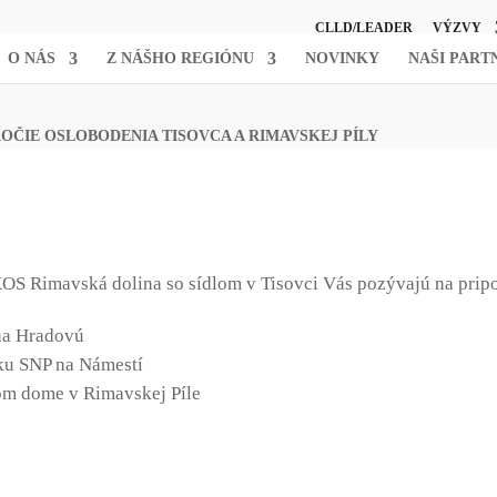
CLLD/LEADER
VÝZVY
O NÁS
Z NÁŠHO REGIÓNU
NOVINKY
NAŠI PART
 VÝROČIE OSLOBODENIA TISOVCA A RIMAVSKEJ PÍLY
OS Rimavská dolina so sídlom v Tisovci Vás pozývajú na pri
na Hradovú
íku SNP na Námestí
nom dome v Rimavskej Píle