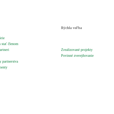
Rýchla voľba
órie
Novinky
 stať členom
Podujatia a akcie
artneri
Zrealizované projekty
územie
Povinné zverejňovanie
 partnerstva
Fotogaléria
enty
Kontaktujte nás