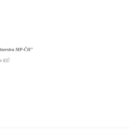
rtnerstva MP-ČH"
jov EÚ