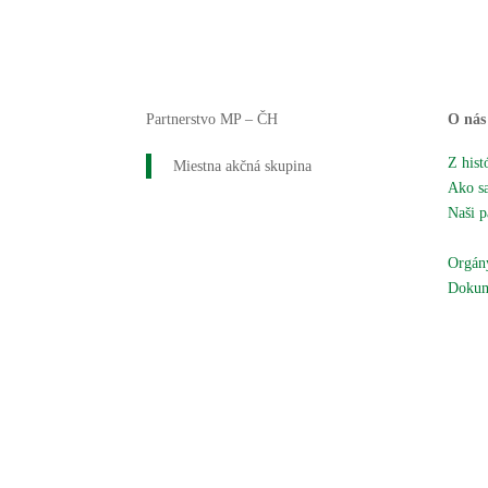
Partnerstvo MP – ČH
O nás
Z hist
Miestna akčná skupina
Ako sa
Naši p
Naše 
Orgány
Dokum