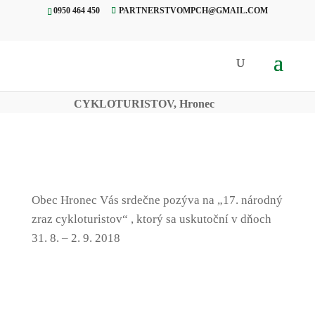
0950 464 450
PARTNERSTVOMPCH@GMAIL.COM
Úvod
»
Projekty
»
31.8.-2.9.2018 –
17. NÁRODNÝ ZRAZ
CYKLOTURISTOV, Hronec
Obec Hronec Vás srdečne pozýva na „17. národný
zraz cykloturistov“ , ktorý sa uskutoční v dňoch
31. 8. – 2. 9. 2018