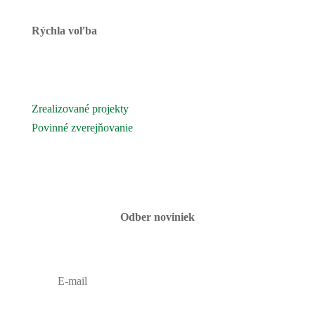
Rýchla voľba
Novinky
Podujatia a akcie
Zrealizované projekty
Povinné zverejňovanie
Fotogaléria
Kontaktujte nás
Odber noviniek