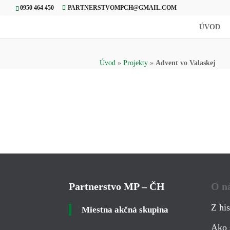
0950 464 450
PARTNERSTVOMPCH@GMAIL.COM
ÚVOD
Úvod
»
Projekty
»
Advent vo Valaskej
Partnerstvo MP – ČH
O n
Z his
Miestna akčná skupina
Ako 