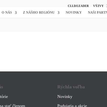
CLLD/LEADER
VÝZVY
O NÁS
Z NÁŠHO REGIÓNU
NOVINKY
NAŠI PART
ás
Rýchla voľba
tórie
Novinky
sa stať členom
Podujatia a akcie