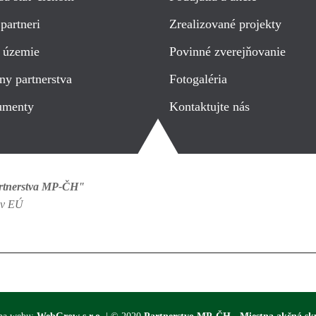
partneri
Zrealizované projekty
 územie
Povinné zverejňovanie
ny partnerstva
Fotogaléria
umenty
Kontaktujte nás
artnerstva MP-ČH"
jov EÚ