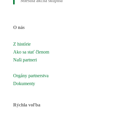
Miestna akčná skupina
O nás
Z histórie
Ako sa stať členom
Naši partneri
Naše územie
Orgány partnerstva
Dokumenty
Rýchla voľba
Novinky
Podujatia a akcie