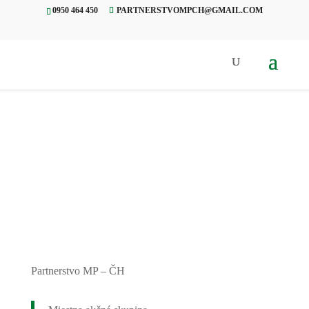
0950 464 450
PARTNERSTVOMPCH@GMAIL.COM
Úvod
»
Projekty
»
Dni mesta
Tisovec
Partnerstvo MP – ČH