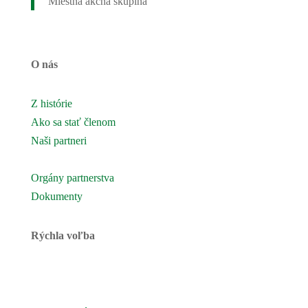
Miestna akčná skupina
O nás
Z histórie
Ako sa stať členom
Naši partneri
Naše územie
Orgány partnerstva
Dokumenty
Rýchla voľba
Novinky
Podujatia a akcie