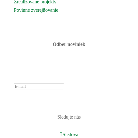
Zrealizované projekty
Povinné zverejňovanie
Fotogaléria
Kontaktujte nás
Odber noviniek
ĎAKUJEME ZA PRIHLÁSENIE
K ODBERU NOVINIEK.
OZVEME SA ČOSKORO :)
PRIHLÁSIŤ
Sledujte nás
Sledova