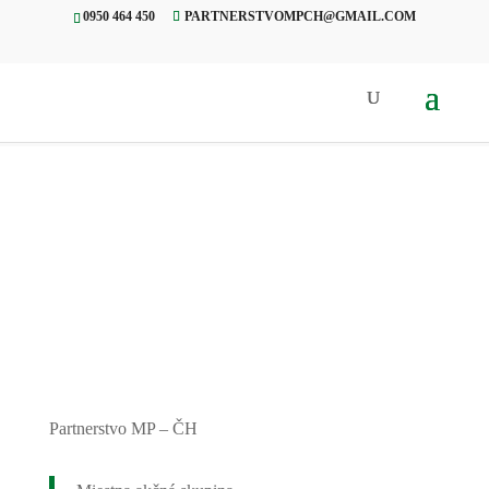
0950 464 450
PARTNERSTVOMPCH@GMAIL.COM
Úvod
»
Projekty
»
Fašiangy,
Valaská
Partnerstvo MP – ČH