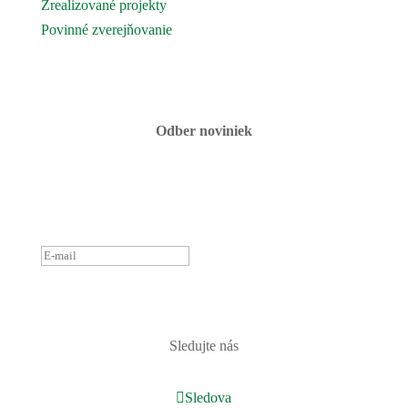
Zrealizované projekty
Povinné zverejňovanie
Fotogaléria
Kontaktujte nás
Odber noviniek
ĎAKUJEME ZA PRIHLÁSENIE
K ODBERU NOVINIEK.
OZVEME SA ČOSKORO :)
PRIHLÁSIŤ
Sledujte nás
Sledova