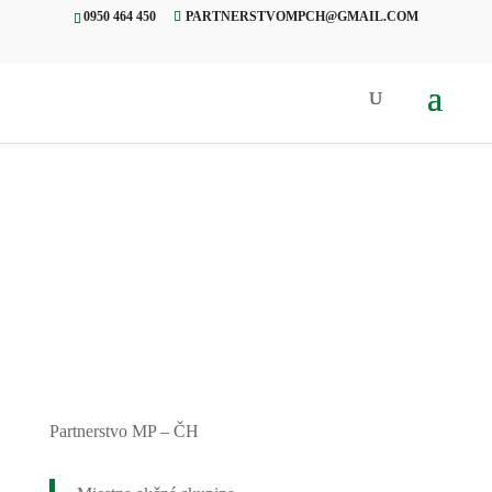
0950 464 450
PARTNERSTVOMPCH@GMAIL.COM
Úvod
»
Projekty
»
Fašiangy vo
Valaskej
Partnerstvo MP – ČH