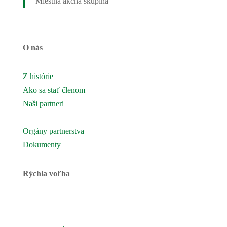
Miestna akčná skupina
O nás
Z histórie
Ako sa stať členom
Naši partneri
Naše územie
Orgány partnerstva
Dokumenty
Rýchla voľba
Novinky
Podujatia a akcie