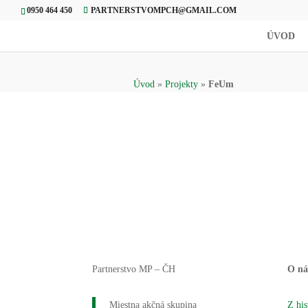
0950 464 450
PARTNERSTVOMPCH@GMAIL.COM
ÚVOD
Úvod
»
Projekty
»
FeUm
Partnerstvo MP – ČH
O ná
Miestna akčná skupina
Z his