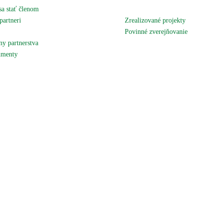
sa stať členom
Podujatia a akcie
partneri
Zrealizované projekty
 územie
Povinné zverejňovanie
y partnerstva
Fotogaléria
menty
Kontaktujte nás