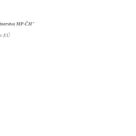
rtnerstva MP-ČH"
jov EÚ