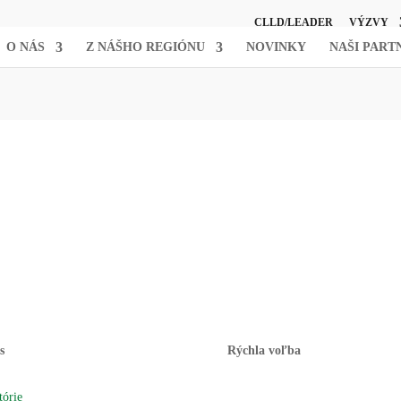
CLLD/LEADER
VÝZVY
O NÁS
Z NÁŠHO REGIÓNU
NOVINKY
NAŠI PART
s
Rýchla voľba
tórie
Novinky