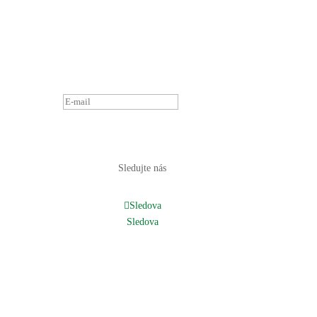
PRIHLÁSENIE K
ODBERU
NOVINIEK.
OZVEME SA
ČOSKORO :)
PRIHLÁSIŤ
Sledujte nás
Sledova
Sledova