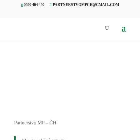
0950 464 450
PARTNERSTVOMPCH@GMAIL.COM
Úvod
»
Projekty
»
I. ročník
pretekov na odrážadlách
Partnerstvo MP – ČH