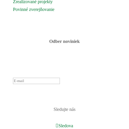
Zrealizované projekty
Povinné zverejňovanie
Fotogaléria
Kontaktujte nás
Odber noviniek
ĎAKUJEME ZA PRIHLÁSENIE
K ODBERU NOVINIEK.
OZVEME SA ČOSKORO :)
PRIHLÁSIŤ
Sledujte nás
Sledova