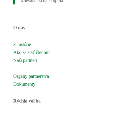
Miestna akčná skupina
O nás
Z histórie
Ako sa stať členom
Naši partneri
Naše územie
Orgány partnerstva
Dokumenty
Rýchla voľba
Novinky
Podujatia a akcie