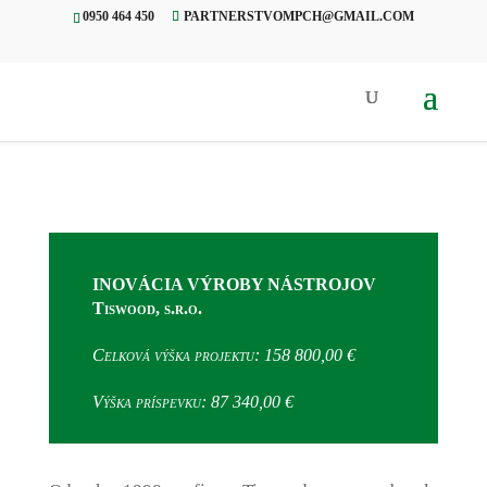
0950 464 450
PARTNERSTVOMPCH@GMAIL.COM
Úvod
»
Projekty
»
Inovácia výroby
nástrojov
INOVÁCIA VÝROBY NÁSTROJOV
Tiswood, s.r.o.
Celková výška projektu: 158 800,00 €
Výška príspevku: 87 340,00 €