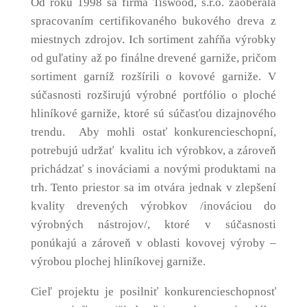
Od roku 1998 sa firma Tiswood, s.r.o. zaoberala
spracovaním certifikovaného bukového dreva z
miestnych zdrojov. Ich sortiment zahŕňa výrobky
od guľatiny až po finálne drevené garniže, pričom
sortiment garníž rozšírili o kovové garniže. V
súčasnosti rozširujú výrobné portfólio o ploché
hliníkové garniže, ktoré sú súčasťou dizajnového
trendu. Aby mohli ostať konkurencieschopní,
potrebujú udržať kvalitu ich výrobkov, a zároveň
prichádzať s inováciami a novými produktami na
trh. Tento priestor sa im otvára jednak v zlepšení
kvality drevených výrobkov /inováciou do
výrobných nástrojov/, ktoré v súčasnosti
ponúkajú a zároveň v oblasti kovovej výroby –
výrobou plochej hliníkovej garniže.
Cieľ projektu je posilniť konkurencieschopnosť