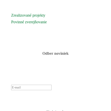
Novinky
Podujatia a akcie
Zrealizované projekty
Povinné zverejňovanie
Fotogaléria
Kontaktujte nás
Odber noviniek
ĎAKUJEME ZA PRIHLÁSENIE
K ODBERU NOVINIEK.
OZVEME SA ČOSKORO :)
PRIHLÁSIŤ