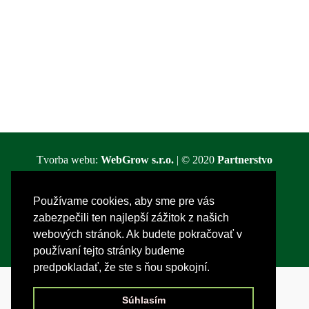
Tvorba webu:
WebGrow s.r.o.
| © 2020
Partnerstvo
MP-ČH - Miestna akčná skupina
Používame cookies, aby sme pre vás
Používame redakčný systém
WordPress
&
Divi
|
zabezpečili ten najlepší zážitok z našich
webových stránok. Ak budete pokračovať v
Zobraziť:
Archív (starší web)
používaní tejto stránky budeme
predpokladať, že ste s ňou spokojní.
Súhlasím