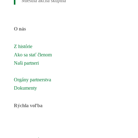
Miestna akčná skupina
O nás
Z histórie
Ako sa stať členom
Naši partneri
Naše územie
Orgány partnerstva
Dokumenty
Rýchla voľba
Novinky
Podujatia a akcie