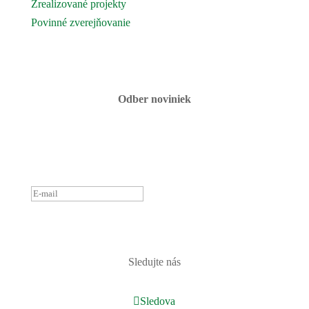
Zrealizované projekty
Povinné zverejňovanie
Fotogaléria
Kontaktujte nás
Odber noviniek
ĎAKUJEME ZA PRIHLÁSENIE
K ODBERU NOVINIEK.
OZVEME SA ČOSKORO :)
PRIHLÁSIŤ
Sledujte nás
Sledova