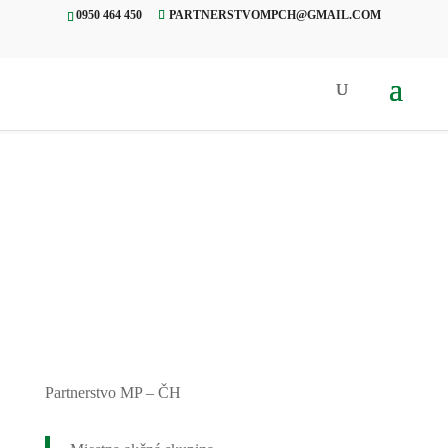
0950 464 450
PARTNERSTVOMPCH@GMAIL.COM
Úvod
»
Projekty
»
Letné posedenie
pre seniorov v Čiernom Balogu
Partnerstvo MP – ČH