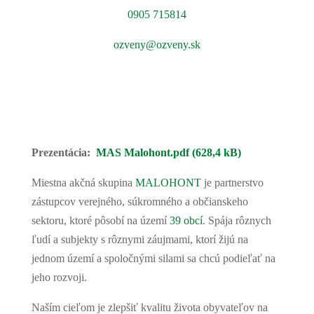
0905 715814
ozveny@ozveny.sk
Prezentácia:
MAS Malohont.pdf (628,4 kB)
Miestna akčná skupina
MALOHONT
je partnerstvo
zástupcov verejného, súkromného a občianskeho
sektoru, ktoré pôsobí na území
39 obcí
. Spája rôznych
ľudí a subjekty s rôznymi záujmami, ktorí žijú na
jednom území a spoločnými silami sa chcú podieľať na
jeho rozvoji.
Naším cieľom je zlepšiť kvalitu života obyvateľov na