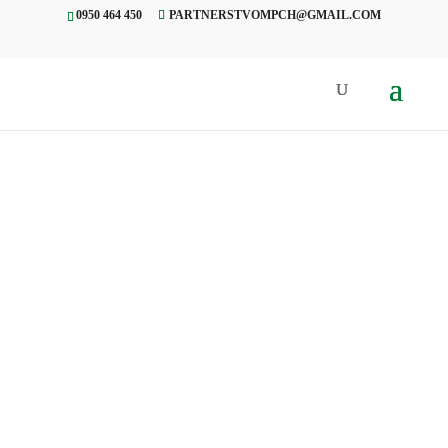
0950 464 450
PARTNERSTVOMPCH@GMAIL.COM
Úvod
»
Projekty
»
MAS Malohont
MAS
MALOHON
T