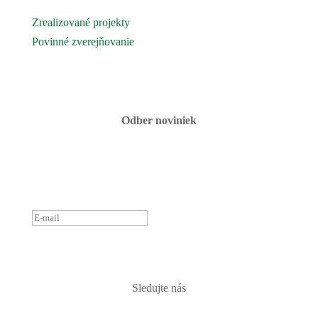
Podujatia a akcie
Zrealizované projekty
Povinné zverejňovanie
Fotogaléria
Kontaktujte nás
Odber noviniek
ĎAKUJEME ZA PRIHLÁSENIE
K ODBERU NOVINIEK.
OZVEME SA ČOSKORO :)
PRIHLÁSIŤ
Sledujte nás