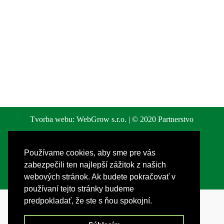
Tvorba webu:
WebGrow s.r.o.
| © 2020
Partnerstvo
MP-ČH - Miestna akčná skupina
Používame cookies, aby sme pre vás
Používame redakčný systém
WordPress
&
Divi
|
zabezpečili ten najlepší zážitok z našich
webových stránok. Ak budete pokračovať v
Zobraziť:
Archív (starší web)
používaní tejto stránky budeme
predpokladať, že ste s ňou spokojní.