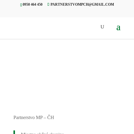
0950 464 450
PARTNERSTVOMPCH@GMAIL.COM
Úvod
»
Projekty
»
Mesiac úcty k
starším, Michalová
Partnerstvo MP – ČH