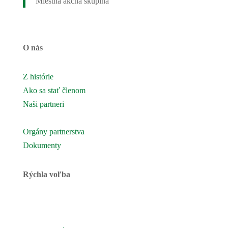
Miestna akčná skupina
O nás
Z histórie
Ako sa stať členom
Naši partneri
Naše územie
Orgány partnerstva
Dokumenty
Rýchla voľba
Novinky
Podujatia a akcie