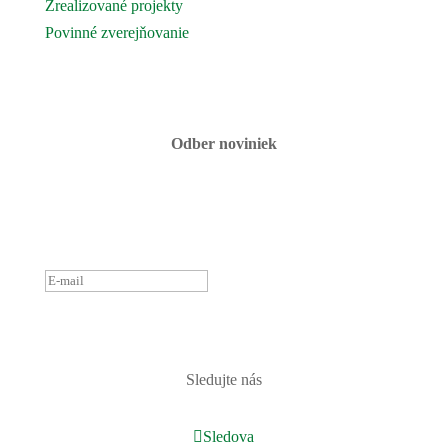
Zrealizované projekty
Povinné zverejňovanie
Fotogaléria
Kontaktujte nás
Odber noviniek
ĎAKUJEME ZA PRIHLÁSENIE
K ODBERU NOVINIEK.
OZVEME SA ČOSKORO :)
PRIHLÁSIŤ
Sledujte nás
Sledova