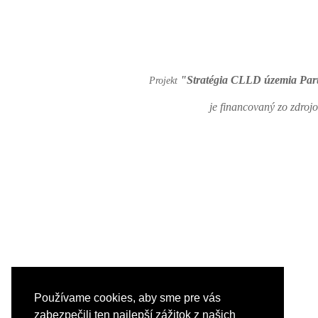
"Stratégia CLLD územia Pa
Projekt
je financovaný zo zdro
Používame cookies, aby sme pre vás
zabezpečili ten najlepší zážitok z našich