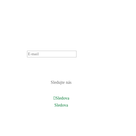
ĎAKUJEME ZA
PRIHLÁSENIE K
ODBERU
NOVINIEK.
OZVEME SA
ČOSKORO :)
PRIHLÁSIŤ
Sledujte nás
Sledova
Sledova