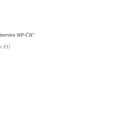
rtnerstva MP-ČH"
jov EÚ