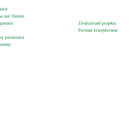
tórie
Novinky
sa stať členom
Podujatia a akcie
partneri
Zrealizované projekty
 územie
Povinné zverejňovanie
y partnerstva
Fotogaléria
menty
Kontaktujte nás