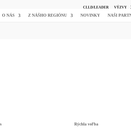
CLLD/LEADER
VÝZVY
O NÁS
Z NÁŠHO REGIÓNU
NOVINKY
NAŠI PART
s
Rýchla voľba