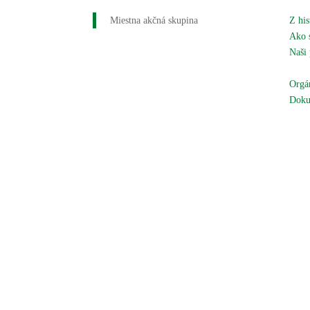
Miestna akčná skupina
Z his
Ako 
Naši 
Naše
Orgán
Doku