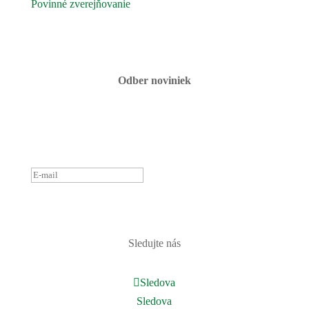
Povinné zverejňovanie
Fotogaléria
Kontaktujte nás
Odber noviniek
ĎAKUJEME ZA PRIHLÁSENIE
K ODBERU NOVINIEK.
OZVEME SA ČOSKORO :)
PRIHLÁSIŤ
Sledujte nás
Sledova
Sledova