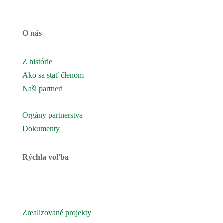
O nás
Z histórie
Ako sa stať členom
Naši partneri
Naše územie
Orgány partnerstva
Dokumenty
Rýchla voľba
Novinky
Podujatia a akcie
Zrealizované projekty