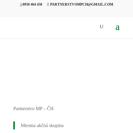
0950 464 450
PARTNERSTVOMPCH@GMAIL.COM
Úvod
»
Projekty
»
Noc netopierov
Partnerstvo MP – ČH
Miestna akčná skupina