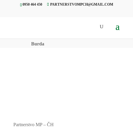
0950 464 450
PARTNERSTVOMPCH@GMAIL.COM
Úvod
»
Projekty
»
Otvorenie
turistickej vyhliadkovej terasy,
Burda
Partnerstvo MP – ČH