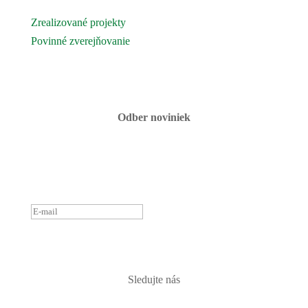
Podujatia a akcie
Zrealizované projekty
Povinné zverejňovanie
Fotogaléria
Kontaktujte nás
Odber noviniek
ĎAKUJEME ZA PRIHLÁSENIE
K ODBERU NOVINIEK.
OZVEME SA ČOSKORO :)
PRIHLÁSIŤ
Sledujte nás