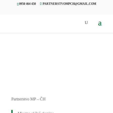
0950 464 450
PARTNERSTVOMPCH@GMAIL.COM
Úvod
»
Projekty
»
Po stopách
Márie Terézie
Partnerstvo MP – ČH