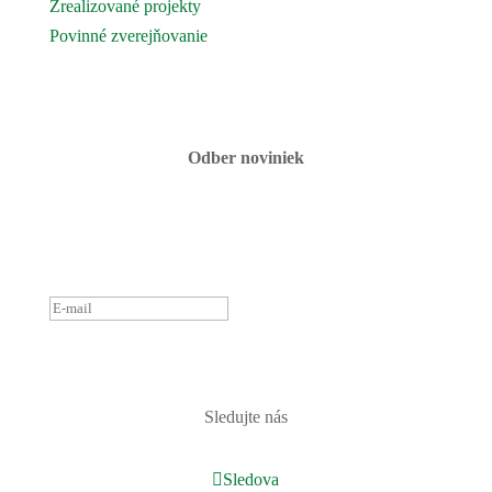
Zrealizované projekty
Povinné zverejňovanie
Fotogaléria
Kontaktujte nás
Odber noviniek
ĎAKUJEME ZA PRIHLÁSENIE
K ODBERU NOVINIEK.
OZVEME SA ČOSKORO :)
PRIHLÁSIŤ
Sledujte nás
Sledova