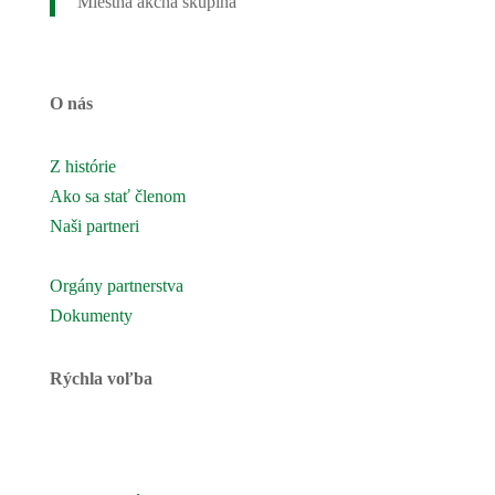
Miestna akčná skupina
O nás
Z histórie
Ako sa stať členom
Naši partneri
Naše územie
Orgány partnerstva
Dokumenty
Rýchla voľba
Novinky
Podujatia a akcie