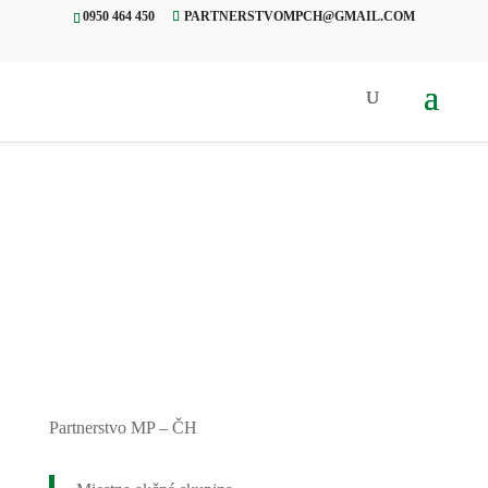
0950 464 450
PARTNERSTVOMPCH@GMAIL.COM
Úvod
»
Projekty
»
Pomiešaná
rozprávka
Partnerstvo MP – ČH