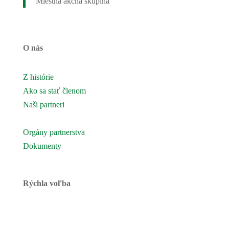
Miestna akčná skupina
O nás
Z histórie
Ako sa stať členom
Naši partneri
Naše územie
Orgány partnerstva
Dokumenty
Rýchla voľba
Novinky
Podujatia a akcie