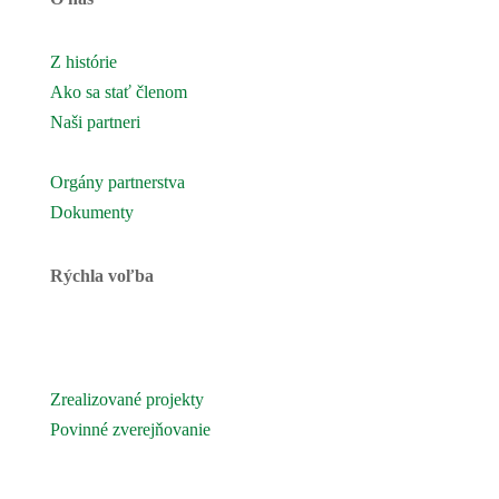
Z histórie
Ako sa stať členom
Naši partneri
Naše územie
Orgány partnerstva
Dokumenty
Rýchla voľba
Novinky
Podujatia a akcie
Zrealizované projekty
Povinné zverejňovanie
Fotogaléria
Kontaktujte nás