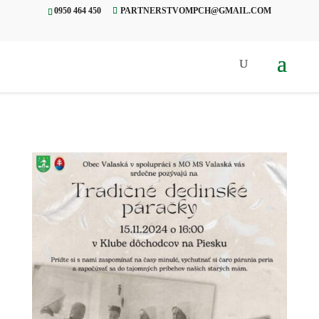
0950 464 450
PARTNERSTVOMPCH@GMAIL.COM
Úvod
»
Projekty
»
Tradičné
dedinské páračky, Valaská