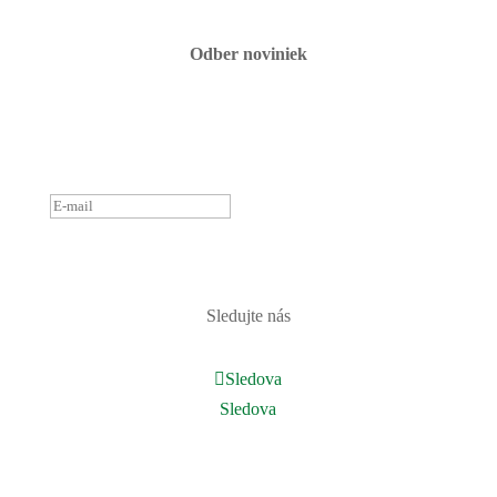
Odber noviniek
ĎAKUJEME ZA PRIHLÁSENIE
K ODBERU NOVINIEK.
OZVEME SA ČOSKORO :)
PRIHLÁSIŤ
Sledujte nás
Sledova
Sledova