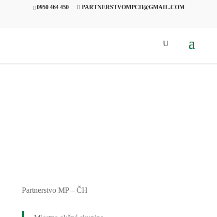
0950 464 450
PARTNERSTVOMPCH@GMAIL.COM
Úvod
»
Projekty
»
Tradičný
pochod, Čierny Balog
Partnerstvo MP – ČH