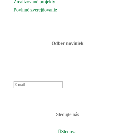
Zrealizované projekty
Povinné zverejňovanie
Fotogaléria
Kontaktujte nás
Odber noviniek
ĎAKUJEME ZA PRIHLÁSENIE
K ODBERU NOVINIEK.
OZVEME SA ČOSKORO :)
PRIHLÁSIŤ
Sledujte nás
Sledova