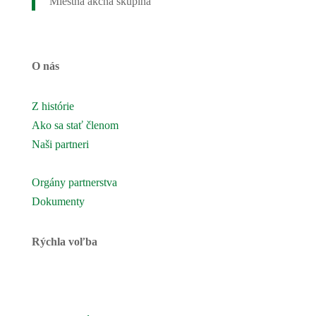
Miestna akčná skupina
O nás
Z histórie
Ako sa stať členom
Naši partneri
Naše územie
Orgány partnerstva
Dokumenty
Rýchla voľba
Novinky
Podujatia a akcie