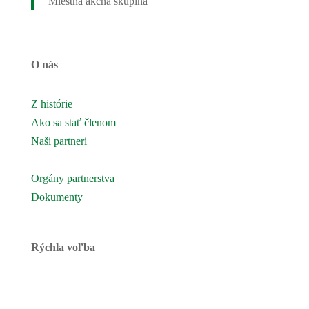
Miestna akčná skupina
O nás
Z histórie
Ako sa stať členom
Naši partneri
Naše územie
Orgány partnerstva
Dokumenty
Rýchla voľba
Novinky
Podujatia a akcie