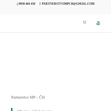
0950 464 450
PARTNERSTVOMPCH@GMAIL.COM
Úvod
»
Projekty
»
Veselé putovanie
tisovským chotárom
Partnerstvo MP – ČH