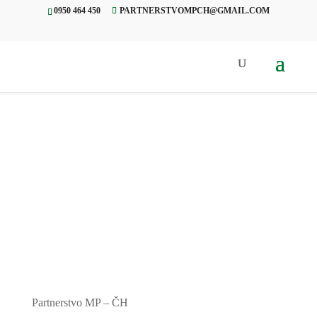
0950 464 450
PARTNERSTVOMPCH@GMAIL.COM
Úvod
»
Projekty
»
Vianočný
futbalový turnaj, Muráň
Partnerstvo MP – ČH