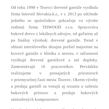
Od roku 1998 v Tisovci drevené garniže vyrábala
firma Interstil Slovakia.k.s., v r. 2013 po odchode
jedného so spoločníkov pokračuje vo výrobe
rodinná firma TISWOOD s.r.o. Spracováva
bukové drevo z lokálnych zdrojov, od guľatiny až
po finálny výrobok: drevené garniže. Trend v
oblasti interiérového dizajnu prešiel majoritne na
kovové garniže z hliníka a nerezu, v súčasnosti
vyrábajú drevené garnižové a iné doplnky.
Zamestnávajú 16 pracovníkov. Prevádzku
realizujeme v prenajatých priestoroch
v priemyselnej časti mesta Tisovec. Okrem výroby
a predaja garniží sa venujú aj rezaniu a sušeniu
bukových prírezov a predaju bukových
sústružených komponentov.