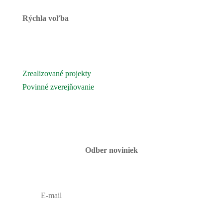
Rýchla voľba
Novinky
Podujatia a akcie
Zrealizované projekty
Povinné zverejňovanie
Fotogaléria
Kontaktujte nás
Odber noviniek