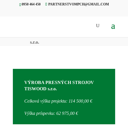
0950 464 450
PARTNERSTVOMPCH@GMAIL.COM
Úvod
»
Projekty
»
Výroba
presných nástrojov, TISWOOD
s.r.o.
VÝROBA PRESNÝCH STROJOV
TISWOOD s.r.o.
Celková výška projektu: 114 500,00 €
Výška príspevku: 62 975,00 €