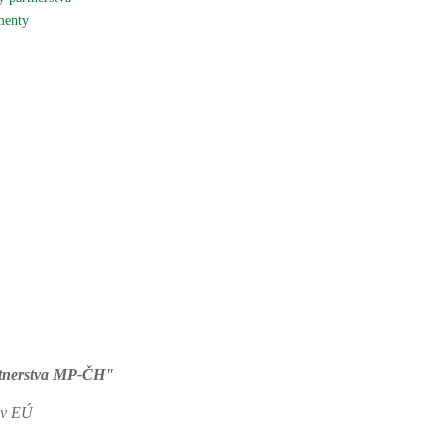
enty
Kontaktujte nás
rtnerstva MP-ČH"
jov EÚ