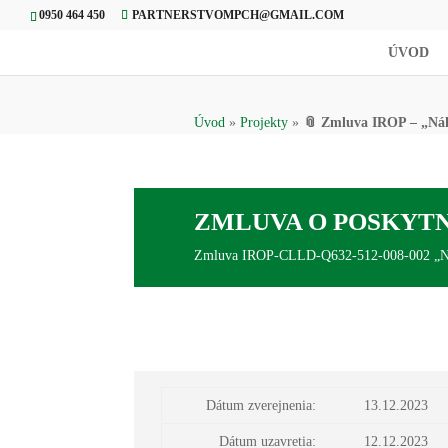
0950 464 450
PARTNERSTVOMPCH@GMAIL.COM
ÚVOD
Úvod
»
Projekty
»
📎 Zmluva IROP – „Nák
ZMLUVA O POSKYTN
Z
mluva IROP-CLLD-Q632-512-008-002 „Náku
Dátum zverejnenia:
13.12.2023
Dátum uzavretia:
12.12.2023