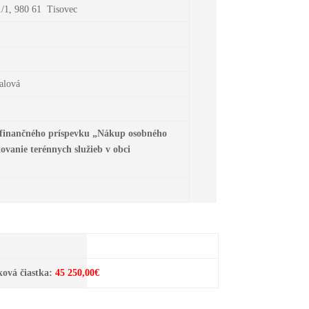
/1, 980 61 Tisovec
alová
 finančného príspevku „Nákup osobného
ovanie terénnych služieb v obci
á čiastka:
45 250,00€