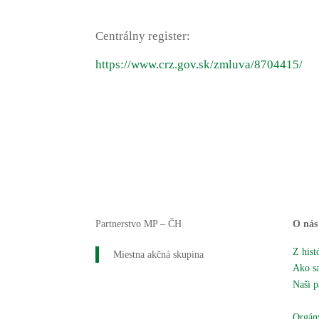
Centrálny register:
https://www.crz.gov.sk/zmluva/8704415/
Partnerstvo MP – ČH
O nás
Z hist
Miestna akčná skupina
Ako sa
Naši p
Naše 
Orgány