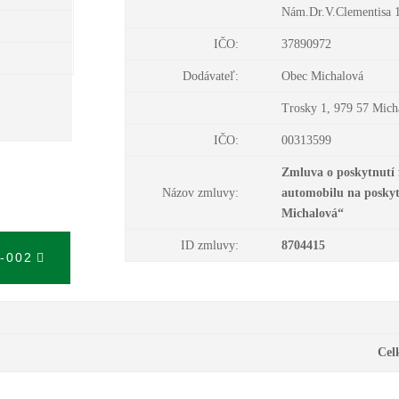
Nám.Dr.V.Clementisa 1
IČO:
37890972
Dodávateľ:
Obec Michalová
Trosky 1, 979 57 Mich
IČO:
00313599
Zmluva o poskytnutí
Názov zmluvy:
automobilu na poskyt
Michalová“
ID zmluvy:
8704415
-002
Celkov