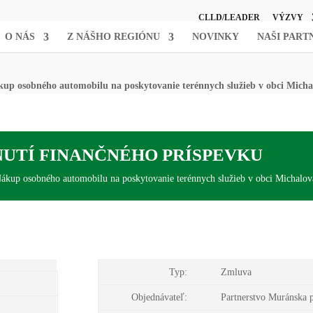
CLLD/LEADER
VÝZVY
O NÁS
Z NÁŠHO REGIÓNU
NOVINKY
NAŠI PART
up osobného automobilu na poskytovanie terénnych služieb v obci Micha
UTÍ FINANČNÉHO PRÍSPEVKU
p osobného automobilu na poskytovanie terénnych služieb v obci Michalov
Typ:
Zmluva
Objednávateľ:
Partnerstvo Muránska 