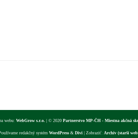
ba webu:
WebGrow s.r.o.
| © 2020
Partnerstvo MP-ČH - Miestna akčná sk
Používame redakčný systém
WordPress
&
Divi
| Zobraziť:
Archív (starší web