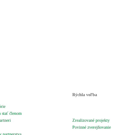
Rýchla voľba
órie
Novinky
 stať členom
Podujatia a akcie
artneri
Zrealizované projekty
územie
Povinné zverejňovanie
 partnerstva
Fotogaléria