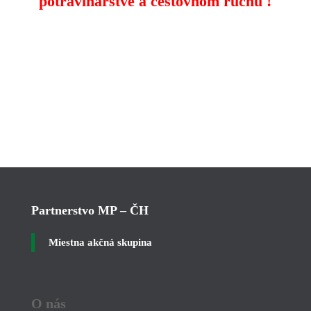
potravinárstve a cestovnom ruchu !
Partnerstvo MP – ČH
Miestna akčná skupina
O nás