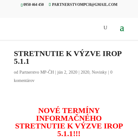
0950 464 450
PARTNERSTVOMPCH@GMAIL.COM
Úvod
»
Novinky
»
Stretnutie k
výzve IROP 5.1.1
STRETNUTIE K VÝZVE IROP
5.1.1
od
Partnerstvo MP-ČH
|
jún 2, 2020
|
2020
,
Novinky
|
0
komentárov
NOVÉ TERMÍNY
INFORMAČNÉHO
STRETNUTIE K VÝZVE IROP
5.1.1!!!