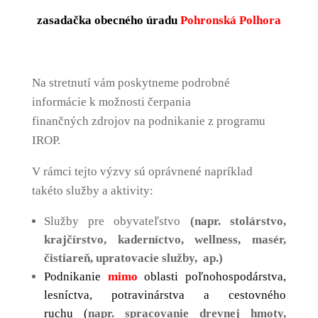
zasadačka obecného úradu
Pohronská Polhora
Na stretnutí vám poskytneme podrobné
informácie k možnosti čerpania
finančných zdrojov na podnikanie z programu
IROP.
V rámci tejto výzvy sú oprávnené napríklad
takéto služby a aktivity:
Služby pre obyvateľstvo
(napr. stolárstvo,
krajčírstvo, kaderníctvo, wellness, masér,
čistiareň, upratovacie služby, ap.)
Podnikanie
mimo
oblasti poľnohospodárstva,
lesníctva, potravinárstva a cestovného
ruchu
(
napr. spracovanie drevnej hmoty,