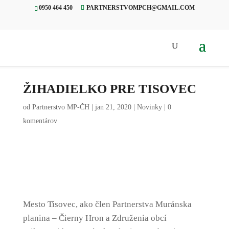
0950 464 450
PARTNERSTVOMPCH@GMAIL.COM
Úvod
»
Novinky
»
ŽIHADIELKO
PRE TISOVEC
ŽIHADIELKO PRE TISOVEC
od
Partnerstvo MP-ČH
|
jan 21, 2020
|
Novinky
|
0
komentárov
Mesto Tisovec, ako člen Partnerstva Muránska
planina – Čierny Hron a Združenia obcí