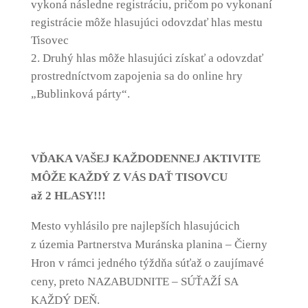
vykoná následne registráciu, pričom po vykonaní
registrácie môže hlasujúci odovzdať hlas mestu
Tisovec
Druhý hlas môže hlasujúci získať a odovzdať
prostredníctvom zapojenia sa do online hry
„Bublinková párty“.
VĎAKA VAŠEJ KAŽDODENNEJ AKTIVITE
MÔŽE KAŽDÝ Z VÁS DAŤ TISOVCU
až 2 HLASY!!!
Mesto vyhlásilo pre najlepších hlasujúcich
z územia Partnerstva Muránska planina – Čierny
Hron v rámci jedného týždňa súťaž o zaujímavé
ceny, preto NAZABUDNITE – SÚŤAŽÍ SA
KAŽDÝ DEŇ.