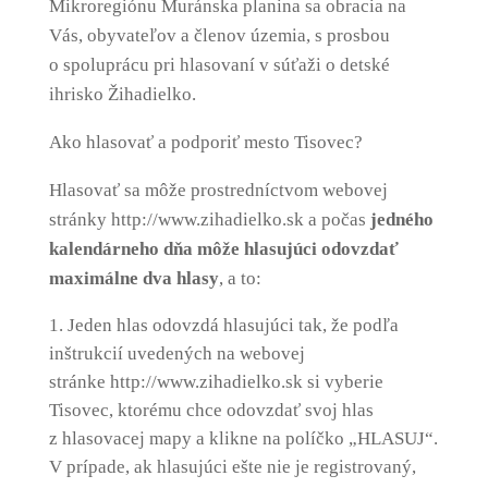
Mikroregiónu Muránska planina sa obracia na
Vás, obyvateľov a členov územia, s prosbou
o spoluprácu pri hlasovaní v súťaži o detské
ihrisko Žihadielko.
Ako hlasovať a podporiť mesto Tisovec?
Hlasovať sa môže prostredníctvom webovej
stránky http://www.zihadielko.sk a počas
jedného
kalendárneho dňa môže hlasujúci odovzdať
maximálne dva hlasy
, a to:
Jeden hlas odovzdá hlasujúci tak, že podľa
inštrukcií uvedených na webovej
stránke http://www.zihadielko.sk si vyberie
Tisovec, ktorému chce odovzdať svoj hlas
z hlasovacej mapy a klikne na políčko „HLASUJ“.
V prípade, ak hlasujúci ešte nie je registrovaný,