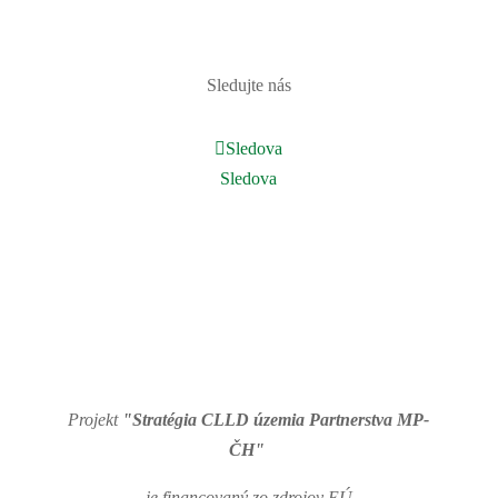
PRIHLÁSIŤ
Sledujte nás
Sledova
Sledova
Projekt
"Stratégia CLLD územia Partnerstva MP-
ČH"
je financovaný zo zdrojov EÚ