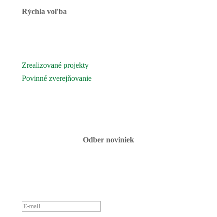
Rýchla voľba
Novinky
Podujatia a akcie
Zrealizované projekty
Povinné zverejňovanie
Fotogaléria
Kontaktujte nás
Odber noviniek
ĎAKUJEME ZA PRIHLÁSENIE
K ODBERU NOVINIEK.
OZVEME SA ČOSKORO :)