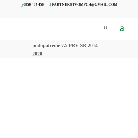
0950 464 450
PARTNERSTVOMPCH@GMAIL.COM
Úvod
»
Projekty
»
Výzva na
odborných hodnotiteľov pre
podopatrenie 7.5 PRV SR 2014 –
2020
VÝZVA NA OH
podopatrenie 7.5