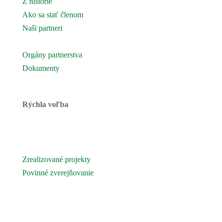
Z histórie
Ako sa stať členom
Naši partneri
Naše územie
Orgány partnerstva
Dokumenty
Rýchla voľba
Novinky
Podujatia a akcie
Zrealizované projekty
Povinné zverejňovanie
Fotogaléria
Kontaktujte nás