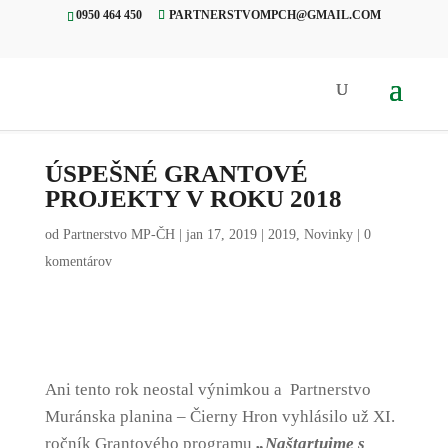
0950 464 450
PARTNERSTVOMPCH@GMAIL.COM
Úvod
»
Novinky
»
Úspešné
grantové projekty v roku 2018
ÚSPEŠNÉ GRANTOVÉ
PROJEKTY V ROKU 2018
od
Partnerstvo MP-ČH
|
jan 17, 2019
|
2019
,
Novinky
|
0
komentárov
Ani tento rok neostal výnimkou a Partnerstvo
Muránska planina – Čierny Hron vyhlásilo už XI.
ročník Grantového programu
„Naštartujme s