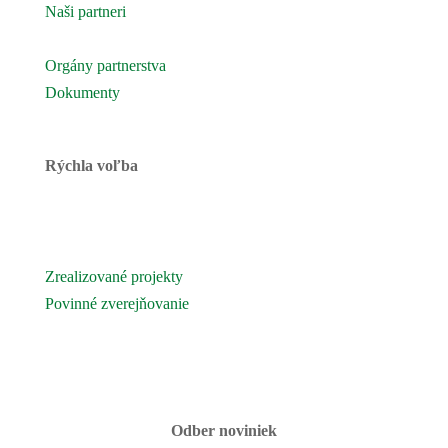
Naši partneri
Naše územie
Orgány partnerstva
Dokumenty
Rýchla voľba
Novinky
Podujatia a akcie
Zrealizované projekty
Povinné zverejňovanie
Fotogaléria
Kontaktujte nás
Odber noviniek