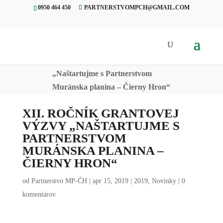
0950 464 450
PARTNERSTVOMPCH@GMAIL.COM
Úvod
»
Novinky
»
XII. ROČNÍK
GRANTOVEJ VÝZVY
„Naštartujme s Partnerstvom
Muránska planina – Čierny Hron“
XII. ROČNÍK GRANTOVEJ
VÝZVY „NAŠTARTUJME S
PARTNERSTVOM
MURÁNSKA PLANINA –
ČIERNY HRON“
od
Partnerstvo MP-ČH
|
apr 15, 2019
|
2019
,
Novinky
|
0
komentárov