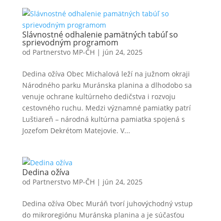
Slávnostné odhalenie pamätných tabúľ so
sprievodným programom
od
Partnerstvo MP-ČH
|
jún 24, 2025
Dedina ožíva Obec Michalová leží na južnom okraji
Národného parku Muránska planina a dlhodobo sa
venuje ochrane kultúrneho dedičstva i rozvoju
cestovného ruchu. Medzi významné pamiatky patrí
Luštiareň – národná kultúrna pamiatka spojená s
Jozefom Dekrétom Matejovie. V...
Dedina ožíva
od
Partnerstvo MP-ČH
|
jún 24, 2025
Dedina ožíva Obec Muráň tvorí juhovýchodný vstup
do mikroregiónu Muránska planina a je súčasťou