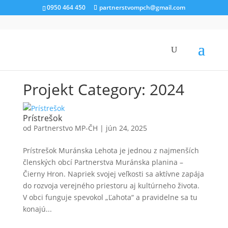
0950 464 450
partnerstvompch@gmail.com
Úvod
»
Povinné zverejňovanie
»
PODPORENÉ PROJEKTY
»
2024
Projekt Category:
2024
Prístrešok
od
Partnerstvo MP-ČH
|
jún 24, 2025
Prístrešok Muránska Lehota je jednou z najmenších
členských obcí Partnerstva Muránska planina –
Čierny Hron. Napriek svojej veľkosti sa aktívne zapája
do rozvoja verejného priestoru aj kultúrneho života.
V obci funguje spevokol „Ľahota“ a pravidelne sa tu
konajú...