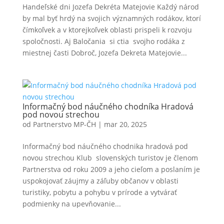
Handeľské dni Jozefa Dekréta Matejovie Každý národ
by mal byť hrdý na svojich významných rodákov, ktorí
čímkoľvek a v ktorejkoľvek oblasti prispeli k rozvo­ju
spoločnosti. Aj Baločania si ctia svojho ro­dáka z
miestnej časti Dobroč, Jozefa Dekreta Matejovie...
Informačný bod náučného chodníka Hradová
pod novou strechou
od
Partnerstvo MP-ČH
|
mar 20, 2025
Informačný bod náučného chodnika hradová pod
novou strechou Klub slovenských turistov je členom
Partnerstva od roku 2009 a jeho cieľom a poslaním je
uspokojovať záujmy a záľuby občanov v oblasti
turistiky, pobytu a pohybu v prírode a vytvárať
podmienky na upevňovanie...