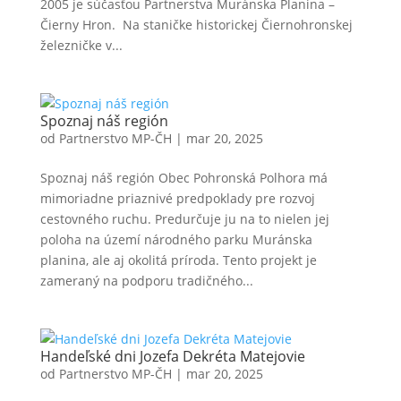
2005 je súčasťou Partnerstva Muránska Planina –
Čierny Hron. Na staničke historickej Čiernohronskej
železničke v...
Spoznaj náš región
od
Partnerstvo MP-ČH
|
mar 20, 2025
Spoznaj náš región Obec Pohronská Polhora má
mimoriadne priaznivé predpoklady pre rozvoj
cestovného ruchu. Predurčuje ju na to nielen jej
poloha na území národného parku Muránska
planina, ale aj okolitá príroda. Tento projekt je
zameraný na podporu tradičného...
Handeľské dni Jozefa Dekréta Matejovie
od
Partnerstvo MP-ČH
|
mar 20, 2025