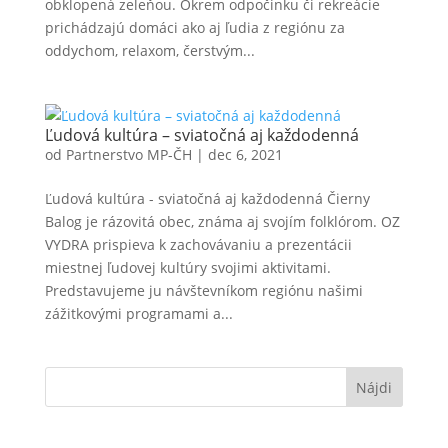
obklopená zeleňou. Okrem odpočinku či rekreácie
prichádzajú domáci ako aj ľudia z regiónu za
oddychom, relaxom, čerstvým...
Ľudová kultúra – sviatočná aj každodenná
od
Partnerstvo MP-ČH
|
dec 6, 2021
Ľudová kultúra - sviatočná aj každodenná Čierny
Balog je rázovitá obec, známa aj svojím folklórom. OZ
VYDRA prispieva k zachovávaniu a prezentácii
miestnej ľudovej kultúry svojimi aktivitami.
Predstavujeme ju návštevníkom regiónu našimi
zážitkovými programami a...