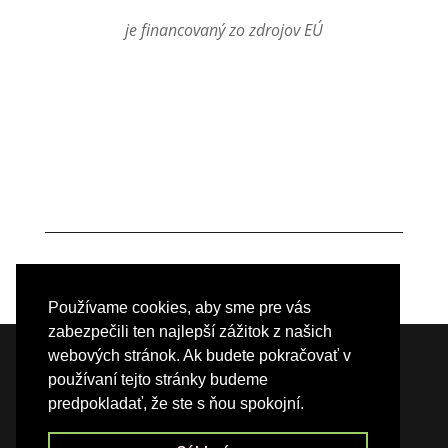
je financovaný zo zdrojov EÚ
Používame cookies, aby sme pre vás
zabezpečili ten najlepší zážitok z našich
webových stránok. Ak budete pokračovať v
Tvorba webu:
WebGrow s.r.o.
| © 2020
Partnerstvo
používaní tejto stránky budeme
MP-ČH - Miestna akčná skupina
predpokladať, že ste s ňou spokojní.
Používame redakčný systém
WordPress
&
Divi
|