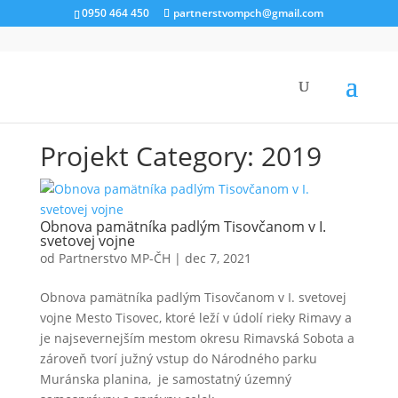
0950 464 450
partnerstvompch@gmail.com
Úvod
»
Povinné zverejňovanie
»
PODPORENÉ PROJEKTY
»
2019
Projekt Category:
2019
Obnova pamätníka padlým Tisovčanom v I.
svetovej vojne
od
Partnerstvo MP-ČH
|
dec 7, 2021
Obnova pamätníka padlým Tisovčanom v I. svetovej
vojne Mesto Tisovec, ktoré leží v údolí rieky Rimavy a
je najsevernejším mestom okresu Rimavská Sobota a
zároveň tvorí južný vstup do Národného parku
Muránska planina, je samostatný územný