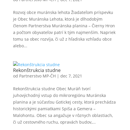
Rozvoj obce muránska lehota Žiadateľom príspevku
je Obec Muránska Lehota, ktorá je dlhodobým
členom Partnerstva Muránska planina – Čierny Hron
a počtom obyvateľov patrí k tým najmenším. Napriek
tomu sa obec rozvíja, či už z hľadiska vzhľadu obce
alebo...
Rekonštrukcia studne
od
Partnerstvo MP-ČH
|
dec 7, 2021
Rekonštrukcia studne Obec Muráň tvorí
juhovýchodný vstup do mikroregiónu Muránska
planina a je súčasťou Gotickej cesty, ktorá prechádza
historickými pamiatkami Spiša a Gemera –
Malohontu. Obec sa angažuje v rôznych oblastiach,
či už cestovného ruchu, opravách budov,...