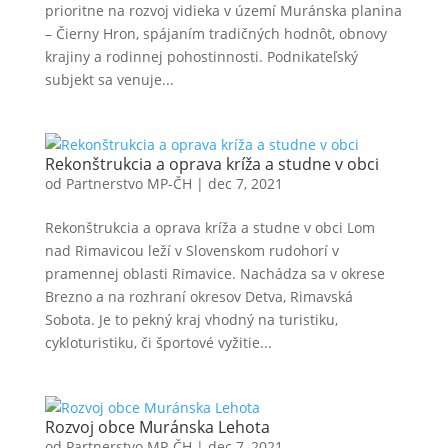
prioritne na rozvoj vidieka v území Muránska planina
– Čierny Hron, spájaním tradičných hodnôt, obnovy
krajiny a rodinnej pohostinnosti. Podnikateľský
subjekt sa venuje...
Rekonštrukcia a oprava kríža a studne v obci
od
Partnerstvo MP-ČH
|
dec 7, 2021
Rekonštrukcia a oprava kríža a studne v obci Lom
nad Rimavicou leží v Slovenskom rudohorí v
pramennej oblasti Rimavice. Nachádza sa v okrese
Brezno a na rozhraní okresov Detva, Rimavská
Sobota. Je to pekný kraj vhodný na turistiku,
cykloturistiku, či športové vyžitie...
Rozvoj obce Muránska Lehota
od
Partnerstvo MP-ČH
|
dec 7, 2021