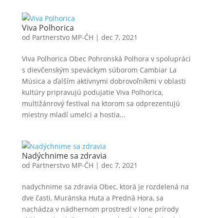
Viva Polhorica
od
Partnerstvo MP-ČH
|
dec 7, 2021
Viva Polhorica Obec Pohronská Polhora v spolupráci
s dievčenským speváckym súborom Cambiar La
Música a ďalším aktívnymi dobrovoľníkmi v oblasti
kultúry pripravujú podujatie Viva Polhorica,
multižánrový festival na ktorom sa odprezentujú
miestny mladí umelci a hostia...
Nadýchnime sa zdravia
od
Partnerstvo MP-ČH
|
dec 7, 2021
nadychnime sa zdravia Obec, ktorá je rozdelená na
dve časti, Muránska Huta a Predná Hora, sa
nachádza v nádhernom prostredí v lone prírody