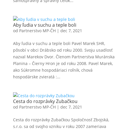
samosprávny a správny celok...
Aby ľudia v suchu a teple boli
od
Partnerstvo MP-ČH
|
dec 7, 2021
Aby ľudia v suchu a teple boli Pavel Marek SHR,
pôsobí v obci Drábsko od roku 2000. Svoju usadlosť
nazval Marekov Dvor. Členom Partnerstva Muránska
Planina – Čierny Hron je od roku 2008. Pavel Marek,
ako Súkromne hospodáriaci roľník, chová
hospodárske zvieratá :...
Cesta do rozprávky Zubačkou
od
Partnerstvo MP-ČH
|
dec 7, 2021
Cesta do rozprávky Zubačkou Spoločnosť Zbojská,
s.r.o. sa od svojho vzniku v roku 2007 zameriava